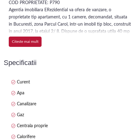
COD PROPRIETATE: P790
Agentia imobiliara ERezidential va ofera de vanzare, o
proprietate tip apartament, cu 1 camere, decomandat, situata
in Bucuresti, zona Parcul Carol, intr-un imobil tip bloc, construit
in anul 2017, la etajul 2/ 8. Dispune de o suprafata utila 40 mp
Alcatuit din: camere -1, bucatarie- 1, bai- 1, balcon- 2
Citeste mai mult
Caracteristici:
-Mobilat si utilat complet
-Pereti: vopsea lavabila, faianta
Specificatii
-Podele: parchet, gresie
-Ferestre: termopan
-Contorizare: apometre, contor caldura, contor gaz, contor
Curent
curent electric
Apa
-Imobil: interfon, videointerfon, supraveghere video, lift
-Parcare:
Canalizare
-Utilitati generale: curent electric, apa, canalizare, gaz
Gaz
-Sistem incalzire: centrala proprie, calorifere
Vecinatati (puncte de reper): PARC CAROL , PRIMARIA SECT 5
Centrala proprie
In imediata apropiere intalnim: spatii comerciale, financiare,
Calorifere
educationale, medicale, de relaxare etc.