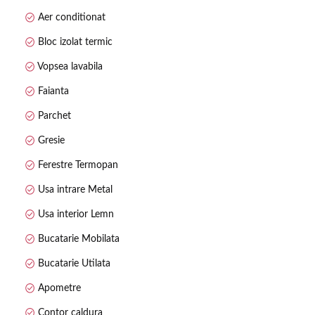
Acces facil la mijloacele de transport in comun.
Aer conditionat
Se percepe comision standard!
Bloc izolat termic
Vopsea lavabila
Faianta
Parchet
Gresie
Ferestre Termopan
Usa intrare Metal
Usa interior Lemn
Bucatarie Mobilata
Bucatarie Utilata
Apometre
Contor caldura